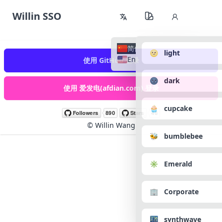
Willin SSO
简体中文
🌝 light
English
使用 GitHub 登录
🌚 dark
使用 爱发电(afdian.com) 登录
🧁 cupcake
©
Willin Wang
🐝 bumblebee
✳️ Emerald
🏢 Corporate
🌃 synthwave