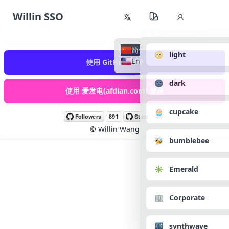
Willin SSO
简体中文
🌝 light
English
使用 GitHub 登录
🌚 dark
使用 爱发电(afdian.com) 登录
🧁 cupcake
©
Willin Wang
🐝 bumblebee
✳️ Emerald
🏢 Corporate
🌃 synthwave