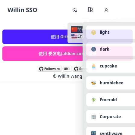
Willin SSO
简体中文
🌝 light
English
使用 GitHub 登录
🌚 dark
使用 爱发电(afdian.com) 登录
🧁 cupcake
©
Willin Wang
🐝 bumblebee
✳️ Emerald
🏢 Corporate
🌃 synthwave