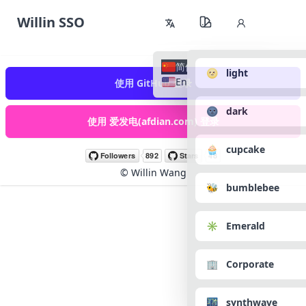
Willin SSO
简体中文
🌝 light
English
使用 GitHub 登录
🌚 dark
使用 爱发电(afdian.com) 登录
🧁 cupcake
©
Willin Wang
🐝 bumblebee
✳️ Emerald
🏢 Corporate
🌃 synthwave